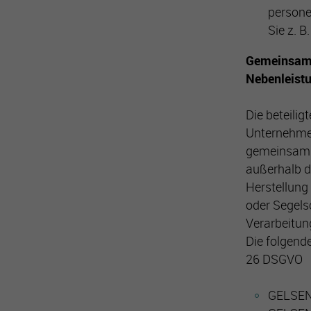
persone
Sie z. B
Gemeinsame
Nebenleist
Die beteili
Unternehme
gemeinsam d
außerhalb d
Herstellung
oder Segelsc
Verarbeitu
Die folgend
26 DSGVO
GELSE