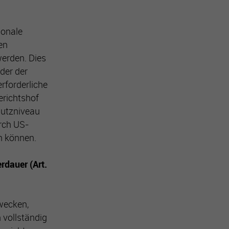
ionale
en
werden. Dies
der der
rforderliche
erichtshof
hutzniveau
urch US-
n können.
rdauer (Art.
wecken,
 vollständig