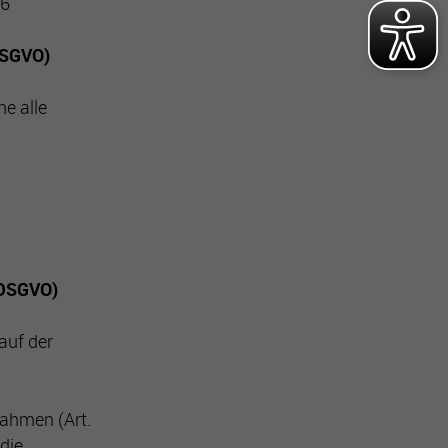
96
 DSGVO)
e alle
) DSGVO)
auf der
nahmen (Art.
die