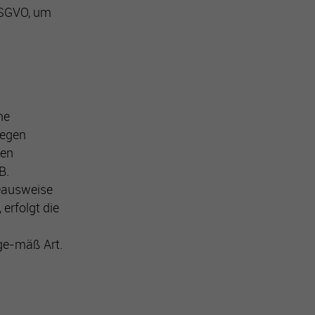
DSGVO, um
ne
legen
gen
B.
ieausweise
 erfolgt die
ge-mäß Art.