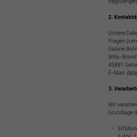
Registerger
2. Kontaktd
Unsere Date
Fragen zum
Sabine Boh
Willy-Brand
45891 Gels
E-Mail:
date
3. Verarbei
Wir verarbe
Grundlage d
Erfüllu
6 Abs. 