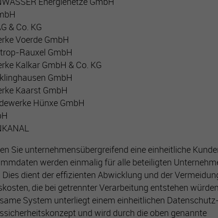
WASSER Energienetze GmbH
mbH
AG & Co. KG
erke Voerde GmbH
trop-Rauxel GmbH
rke Kalkar GmbH & Co. KG
klinghausen GmbH
erke Kaarst GmbH
dewerke Hünxe GmbH
bH
NKANAL
ten Sie unternehmensübergreifend eine einheitliche Ku
ammdaten werden einmalig für alle beteiligten Unterneh
. Dies dient der effizienten Abwicklung und der Vermeidun
kosten, die bei getrennter Verarbeitung entstehen würden
ame System unterliegt einem einheitlichen Datenschutz
ssicherheitskonzept und wird durch die oben genannte