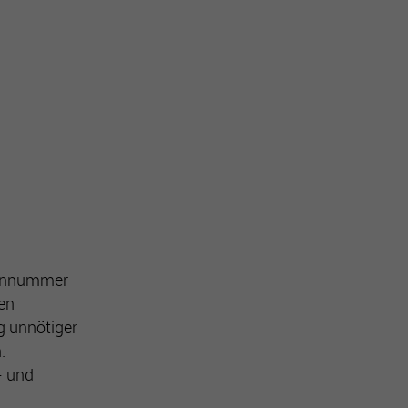
ndennummer
men
g unnötiger
.
- und