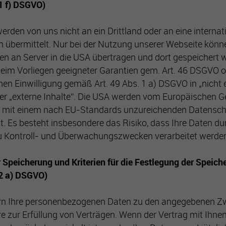
1 f) DSGVO)
erden von uns nicht an ein Drittland oder an eine internat
n übermittelt. Nur bei der Nutzung unserer Webseite könn
en an Server in die USA übertragen und dort gespeichert 
 beim Vorliegen geeigneter Garantien gem. Art. 46 DSGVO o
hen Einwilligung gemäß Art. 49 Abs. 1 a) DSGVO in „nicht e
er „externe Inhalte“. Die USA werden vom Europäischen G
d mit einem nach EU-Standards unzureichenden Datensc
t. Es besteht insbesondere das Risiko, dass Ihre Daten d
u Kontroll- und Überwachungszwecken verarbeitet werde
r Speicherung und Kriterien für die Festlegung der Speiche
 2 a) DSGVO)
ern Ihre personenbezogenen Daten zu den angegebenen Z
e zur Erfüllung von Verträgen. Wenn der Vertrag mit Ihnen