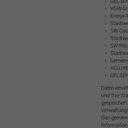
GELSEN
VGW G
Erenja 
Stadtw
SW Cas
Stadtwe
SW Rec
Stadtw
Gemein
AGG m
GELSE
Dabei erhal
und Ihre St
gespeichert
Verwaltungs
Das gemeins
Information