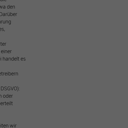
twa den
 Darüber
hrung
es,
ter
 einer
ei handelt es
etreibern
a) DSGVO):
n oder
rteilt
iten wir