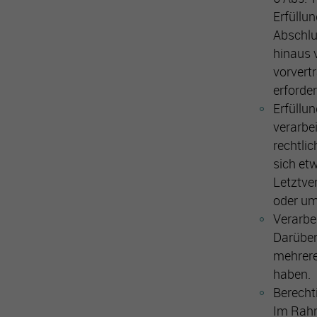
Erfüllu
Abschlu
hinaus 
vorvert
erforder
Erfüllun
verarbe
rechtlic
sich et
Letztve
oder um
Verarbe
Darüber
mehrere
haben.
Berecht
Im Rahm