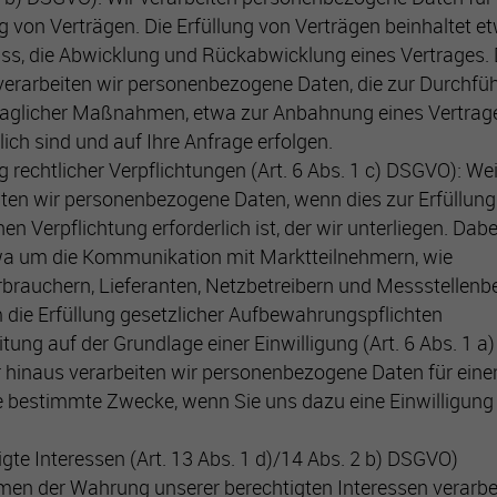
ng von Verträgen. Die Erfüllung von Verträgen beinhaltet e
ss, die Abwicklung und Rückabwicklung eines Vertrages.
Name
__cf_bm
verarbeiten wir personenbezogene Daten, die zur Durchfü
raglicher Maßnahmen, etwa zur Anbahnung eines Vertrag
Anbieter
.myfonts.ne
lich sind und auf Ihre Anfrage erfolgen.
Laufzeit
30 Min
g rechtlicher Verpflichtungen (Art. 6 Abs. 1 c) DSGVO): Wei
iten wir personenbezogene Daten, wenn dies zur Erfüllung
This cookie, set by Cloudflare, is used to
hen Verpflichtung erforderlich ist, der wir unterliegen. Dab
Zweck
support Cloudflare Bot Management
wa um die Kommunikation mit Marktteilnehmern, wie
rbrauchern, Lieferanten, Netzbetreibern und Messstellenb
 die Erfüllung gesetzlicher Aufbewahrungspflichten
itung auf der Grundlage einer Einwilligung (Art. 6 Abs. 1 
 hinaus verarbeiten wir personenbezogene Daten für eine
 bestimmte Zwecke, wenn Sie uns dazu eine Einwilligung e
igte Interessen (Art. 13 Abs. 1 d)/14 Abs. 2 b) DSGVO)
en der Wahrung unserer berechtigten Interessen verarbe