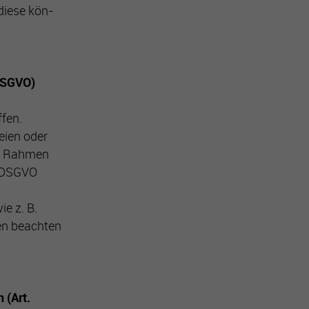
diese kön-
 DSGVO)
fen.
eien oder
im Rahmen
6 DSGVO
e z. B.
en beachten
 (Art.