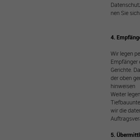
Datenschutz
nen Sie sich
4. Empfänge
Wir legen p
Empfänger d
Gerichte. D
der oben g
hinweisen
Weiter lege
Tiefbauunte
wir die dat
Auftragsver
5. Übermittl