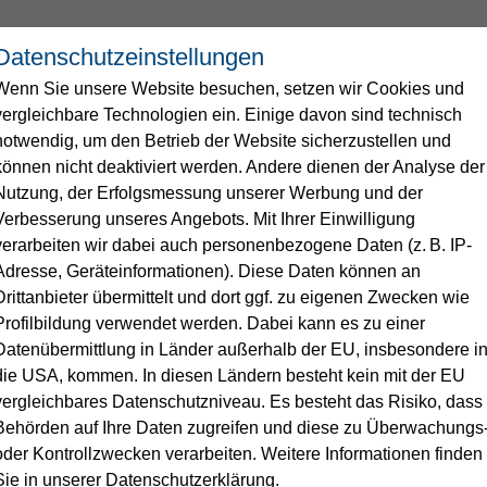
Über uns
News
Netza
Datenschutzeinstellungen
Wenn Sie unsere Website besuchen, setzen wir Cookies und
vergleichbare Technologien ein. Einige davon sind technisch
notwendig, um den Betrieb der Website sicherzustellen und
können nicht deaktiviert werden. Andere dienen der Analyse der
tionspflichten
Nutzung, der Erfolgsmessung unserer Werbung und der
 Gas
Umwelt
Einspeisung
Messstellenbetrieb Strom
Digitaler Stromzähler
Karriere & Ausbildung
Verbrauchsei
Verbesserung unseres Angebots. Mit Ihrer Einwilligung
verarbeiten wir dabei auch personenbezogene Daten (z. B. IP-
trommengen
Biogasanlagen
FAQs zur Onlinebewerbu
te
Installateure
en zur Verarbeitung personenbezogener Daten von Kunde
Adresse, Geräteinformationen). Diese Daten können an
der Datenschutzgrundverordnung (DSGVO)
Drittanbieter übermittelt und dort ggf. zu eigenen Zwecken wie
Streitbeilegung
Nahwärme
Profilbildung verwendet werden. Dabei kann es zu einer
Datenübermittlung in Länder außerhalb der EU, insbesondere i
1.2025
die USA, kommen. In diesen Ländern besteht kein mit der EU
GWN-Wiki
vergleichbares Datenschutzniveau. Es besteht das Risiko, dass
mationen dienen der Transparenz sowie der Ausübung Ihr
Behörden auf Ihre Daten zugreifen und diese zu Überwachungs
ng mit der Verarbeitung personenbezogener Daten.
ichten
oder Kontrollzwecken verarbeiten. Weitere Informationen finden
ogene Daten sind alle Informationen, die sich auf Sie als 
Sie in unserer Datenschutzerklärung.